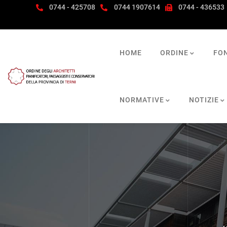
0744 - 425708
0744 1907614
0744 - 436533
HOME
ORDINE
FO
NORMATIVE
NOTIZIE