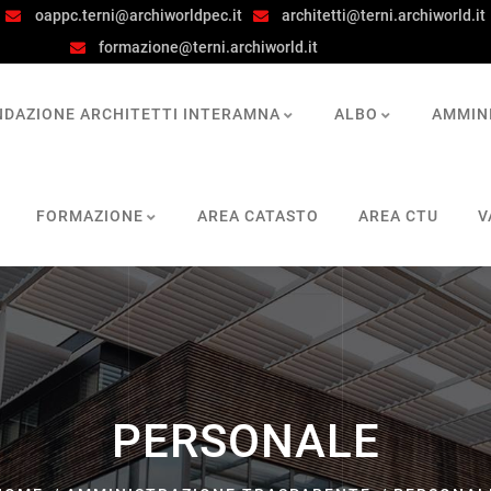
oappc.terni@archiworldpec.it
architetti@terni.archiworld.it
formazione@terni.archiworld.it
NDAZIONE ARCHITETTI INTERAMNA
ALBO
AMMIN
FORMAZIONE
AREA CATASTO
AREA CTU
V
PERSONALE