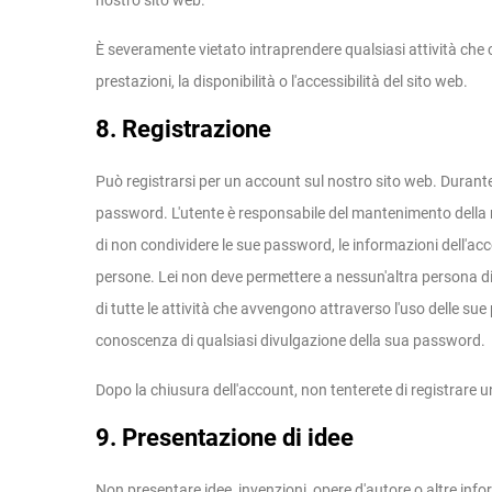
nostro sito web.
È severamente vietato intraprendere qualsiasi attività che c
prestazioni, la disponibilità o l'accessibilità del sito web.
8. Registrazione
Può registrarsi per un account sul nostro sito web. Durante
password. L'utente è responsabile del mantenimento della r
di non condividere le sue password, le informazioni dell'acco
persone. Lei non deve permettere a nessun'altra persona di 
di tutte le attività che avvengono attraverso l'uso delle 
conoscenza di qualsiasi divulgazione della sua password.
Dopo la chiusura dell'account, non tenterete di registrare
9. Presentazione di idee
Non presentare idee, invenzioni, opere d'autore o altre inf