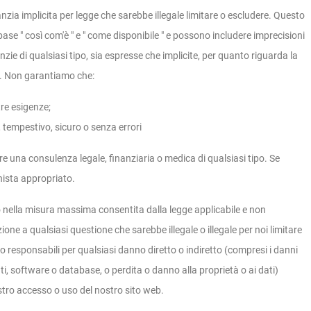
nzia implicita per legge che sarebbe illegale limitare o escludere. Questo
 base " così com'è " e " come disponibile " e possono includere imprecisioni
zie di qualsiasi tipo, sia espresse che implicite, per quanto riguarda la
o. Non garantiamo che:
tre esigenze;
 tempestivo, sicuro o senza errori
ire una consulenza legale, finanziaria o medica di qualsiasi tipo. Se
nista appropriato.
o nella misura massima consentita dalla legge applicabile e non
one a qualsiasi questione che sarebbe illegale o illegale per noi limitare
 responsabili per qualsiasi danno diretto o indiretto (compresi i danni
dati, software o database, o perdita o danno alla proprietà o ai dati)
ostro accesso o uso del nostro sito web.