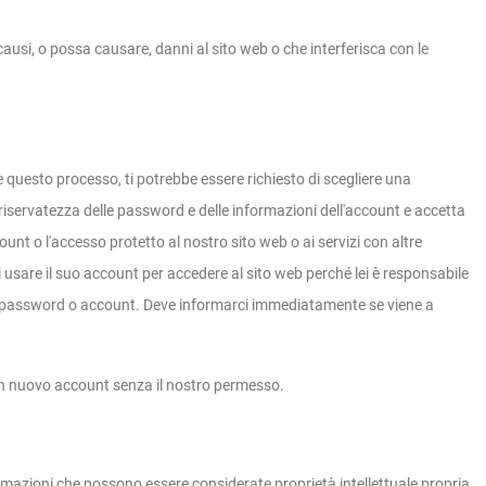
ausi, o possa causare, danni al sito web o che interferisca con le
 questo processo, ti potrebbe essere richiesto di scegliere una
iservatezza delle password e delle informazioni dell'account e accetta
unt o l'accesso protetto al nostro sito web o ai servizi con altre
usare il suo account per accedere al sito web perché lei è responsabile
sue password o account. Deve informarci immediatamente se viene a
 un nuovo account senza il nostro permesso.
ormazioni che possono essere considerate proprietà intellettuale propria