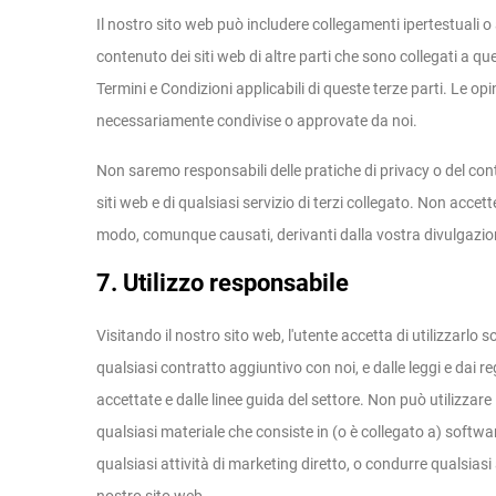
Il nostro sito web può includere collegamenti ipertestuali o a
contenuto dei siti web di altre parti che sono collegati a ques
Termini e Condizioni applicabili di queste terze parti. Le op
necessariamente condivise o approvate da noi.
Non saremo responsabili delle pratiche di privacy o del conten
siti web e di qualsiasi servizio di terzi collegato. Non acce
modo, comunque causati, derivanti dalla vostra divulgazione
7. Utilizzo responsabile
Visitando il nostro sito web, l'utente accetta di utilizzarlo 
qualsiasi contratto aggiuntivo con noi, e dalle leggi e dai 
accettate e dalle linee guida del settore. Non può utilizzare i
qualsiasi materiale che consiste in (o è collegato a) softwar
qualsiasi attività di marketing diretto, o condurre qualsiasi