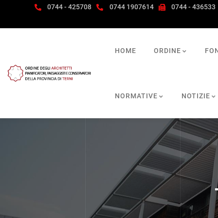
0744 - 425708
0744 1907614
0744 - 436533
HOME
ORDINE
FO
NORMATIVE
NOTIZIE