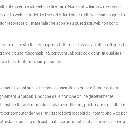
ltri riferimenti a siti web di altre parti. Non controlliamo o rivediamo il
to sito web. I prodotti o i servizi offerti da altri siti web sono soggetti ai
inioni espresse o il materiale che appare su questi siti web non sono
uto di questi siti. Lei sopporta tutti i rischi associati all'uso di questi
tteremo alcuna responsabilità per eventuali perdite o danni in qualsiasi
 a terzi di informazioni personali.
solo per gli scopi previsti e come consentito da queste Condizioni, da
regolamenti applicabili, nonché dalle pratiche online generalmente
l nostro sito web o i nostri servizi per utilizzare, pubblicare o distribuire
e per computer dannosi; utilizzare i dati raccolti dal nostro sito web per
 attività di raccolta dati sistematica o automatizzata su o in relazione al