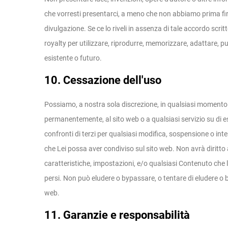
che vorresti presentarci, a meno che non abbiamo prima fir
divulgazione. Se ce lo riveli in assenza di tale accordo scrit
royalty per utilizzare, riprodurre, memorizzare, adattare, pu
esistente o futuro.
10. Cessazione dell'uso
Possiamo, a nostra sola discrezione, in qualsiasi moment
permanentemente, al sito web o a qualsiasi servizio su di e
confronti di terzi per qualsiasi modifica, sospensione o int
che Lei possa aver condiviso sul sito web. Non avrà diritt
caratteristiche, impostazioni, e/o qualsiasi Contenuto che
persi. Non può eludere o bypassare, o tentare di eludere o b
web.
11. Garanzie e responsabilità