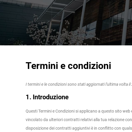
Termini e condizioni
I termini e le condizioni sono stati aggiornati l'ultima volta 
1. Introduzione
Questi Termini e Condizioni si applicano a questo sito web e 
vincolato da ulteriori contratti relativi alla tua relazione co
disposizione dei contratti aggiuntivi è in conflitto con quals