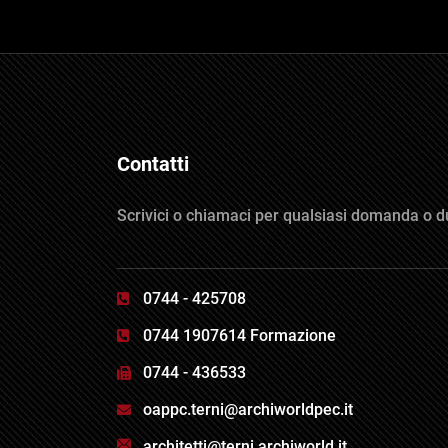
Contatti
Scrivici o chiamaci per qualsiasi domanda o d
0744 - 425708
0744 1907614 Formazione
0744 - 436533
oappc.terni@archiworldpec.it
architetti@terni.archiworld.it