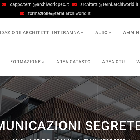
oappc.terni@archiworldpec.it
architetti@terni.archiworld.it
formazione@terni.archiworld.it
NDAZIONE ARCHITETTI INTERAMNA
ALBO
AMMIN
FORMAZIONE
AREA CATASTO
AREA CTU
V
UNICAZIONI SEGRET