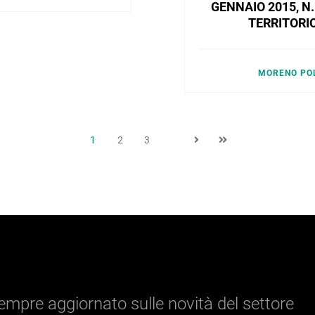
GENNAIO 2015, N
TERRITORI
MORENO PO
1
2
3
 sempre aggiornato sulle novità del settore