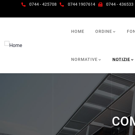
0744 - 425708
0744 1907614
0744 - 436533
HOME
ORDINE
FO
NORMATIVE
NOTIZIE
COM